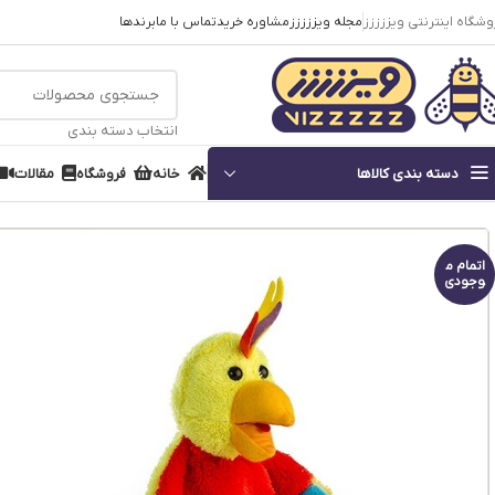
وشگاه اینترنتی ویززززز
مجله ویززززز
مشاوره خرید
تماس با ما
برندها
انتخاب دسته بندی
دسته بندی کالاها
خانه
فروشگاه
مقالات
خانه
اسباب بازی
عروسک و فیگور
عروسک پاپت طوطی
اتمام م
وجودی