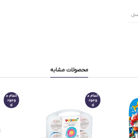
ستل
محصولات مشابه
اتمام م
اتمام م
وجود
وجود
ی
ی