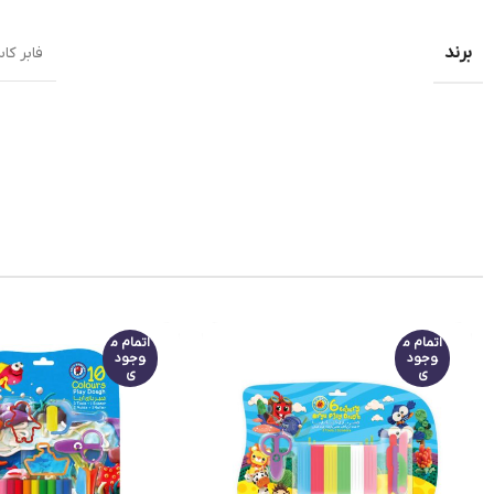
برند
فابر کا
اتمام م
اتمام م
وجود
وجود
ی
ی