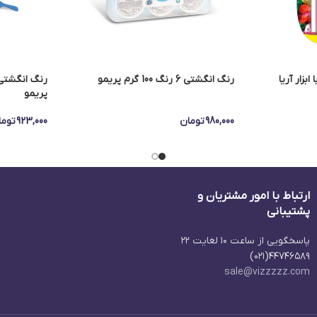
رنگ انگشتی 6 رنگ 100 گرم پریمو
پریمو
980,000
تومان
923,000
توما
ارتباط با امور مشتریان و
پشتیبانی
پاسخگویی از ساعت ۱۰ لغایت ۲۲
۴۴۷۴۶۵۸۹(۰۲۱)
sale@vizzzzz.com