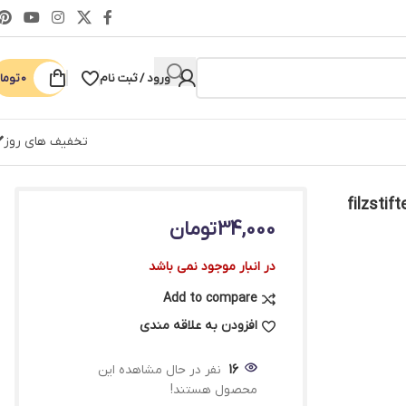
ورود / ثبت نام
0
توما
تخفیف های روز
ر کاستل – filzstifte felt tip
34,000
تومان
در انبار موجود نمی باشد
Add to compare
افزودن به علاقه مندی
16
نفر در حال مشاهده این
محصول هستند!