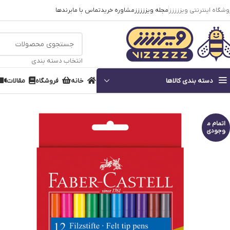
وشگاه اینترنتی ویززززز
مجله ویززززز
مشاوره خرید
تماس با ما
برندها
انتخاب دسته بندی
دسته بندی کالاها
خانه
فروشگاه
مقالات
خانه
لوازم تحریر
ماژیک
ماژیک 12 رنگ جعبه مقوایی فابر کاستل – filzstifte felt tip pens faber-castell
اتمام م
وجودی