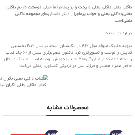
داگلی
بغلی
،
داگلی بغلی و پخت و پز پرماجرا
،
ما خیلی دوستت داریم
داگلی
بغلی
و
داگلی بغلی و خواب پرماجرا
از دیگر داستان‌های
مجموعه داگلی
بغلی
است.
درباره نویسنده:
دیوید ملینگ متولد سال ۱۹۶۲ در انگلستان است. در سال ۲۰۰۲ نخستین
کتابش را نوشت و تصویرگری کرد. تاکنون تصویرگری بیش از ۶۰ جلد کتاب
را انجام داده که از میان آن‌ها ۱۵ جلد را خودش نوشته است. ملینگ در حال
حاضر همراه همسر و فرزندانش در نزدیکی آکسفورد زندگی می‌کند.
کتاب داگلی بغلی نگران نب
محصولات مشابه
اتمام مو
اتمام مو