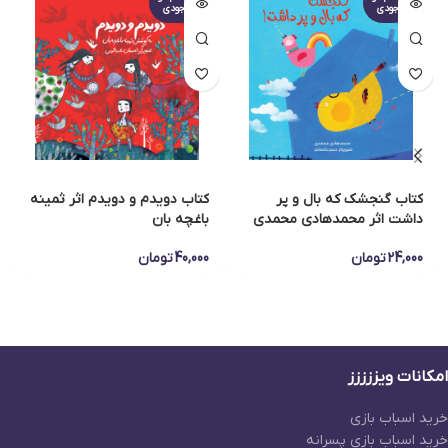
جودی
جودی
کتاب گنجشک که بال و پر
کتاب دویدم و دویدم اثر ثمینه
داشت اثر محمدهادی محمدی
باغچه بان
24,000
تومان
40,000
تومان
امکانات ویززززز
خرید اسباب بازی
خرید اسباب بازی پسرانه