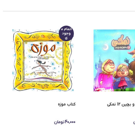
اتمام م
وجود
ی
ین 12 نمکی
کتاب موزه
40,000
تومان