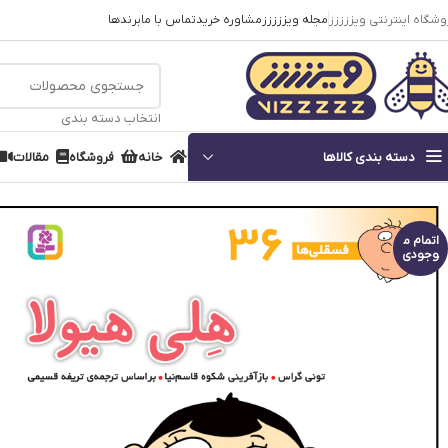
وشگاه اینترنتی ویززززز
مجله ویززززز
مشاوره خرید
تماس با ما
برندها
انتخاب دسته بندی
دسته بندی کالاها
خانه
فروشگاه
مقالات
خانه
کتاب کودک
کتاب خردسال
کتاب فسقلی ها 36 هلی هیولا
اتمام م
وجودی