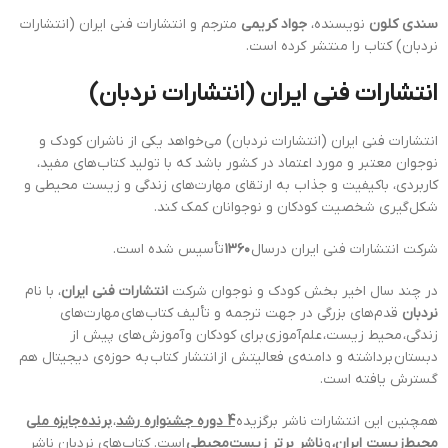
سندی کلون
نویسنده،
جواد کریمی
مترجم و انتشارات فنی ایران (انتشارات
نردبان) کتاب را منتشر کرده است.
انتشارات فنی ایران (انتشارات نردبان)
انتشارات فنی ایران (انتشارات نردبان) می‌خواهد یکی از ناشران کودک و
نوجوان معتبر و مورد اعتماد در کشور باشد که با تولید کتاب‌های مفید،
کاربردی، با‌کیفیت و جذاب به ارتقای مهارت‌های زندگی و زیست محیطی و
شکل‌گیری شخصیت کودکان و نوجوانان کمک کند.
شركت انتشارات فنی ايران درسال
۱۳۶۰
تأسيس شده است.
در چند سال اخیر بخش کودک و نوجوان شرکت
انتشارات فنی ایران
، با نام
نردبان
قدم‌های بزرگی در جهت ترجمه و تألیف کتاب‌های مهارت‌های
زندگی، محیط زیست، علم‌آموزی برای کودکان و آموزش‌های پیش از
دبستان برداشته و دامنه‌ی فعالیتش از انتشار کتاب به حوزه‌ی دیجیتال هم
گسترش یافته است.
همچنین این انتشارات ناشر برگزیده
4 دوره جشنواره رشد
،
برند
ه
جایزه ملی
محیط‌زیست ایران
،
و
ناشر برتر زیست‌محیطی
است. کتاب‌های نردبان ناشر