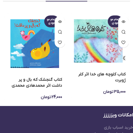
اتمام مو
اتمام مو
جودی
جودی
کتاب کلوچه های خدا اثر کلر
کتاب گنجشک که بال و پر
ژوبرت
داشت اثر محمدهادی محمدی
35,000
تومان
24,000
تومان
امکانات ویززززز
خرید اسباب بازی